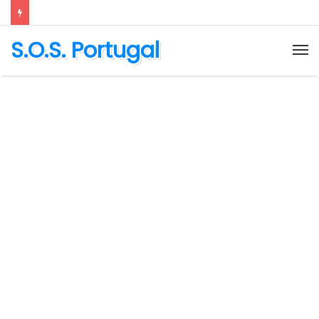
S.O.S. Portugal
M