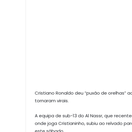
Cristiano Ronaldo deu “puxão de orelhas” ao
tornaram virais.
A equipa de sub-13 do Al Nassr, que recen
onde joga Cristianinho, subiu ao relvado p
este sábado.