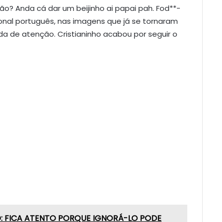
tão? Anda cá dar um beijinho ai papai pah. Fod**-
cional português, nas imagens que já se tornaram
da de atenção. Cristianinho acabou por seguir o
TO: FICA ATENTO PORQUE IGNORÁ-LO PODE