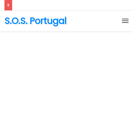
S.O.S. Portugal
M