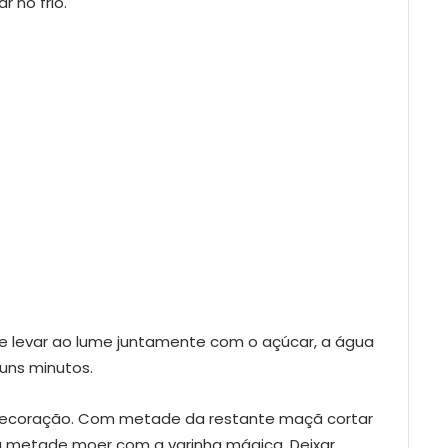
 no frio.
e levar ao lume juntamente com o açúcar, a água
 uns minutos.
decoração. Com metade da restante maçã cortar
 metade moer com a varinha mágica. Deixar