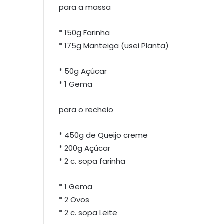
para a massa
* 150g Farinha
* 175g Manteiga (usei Planta)
* 50g Açúcar
* 1 Gema
para o recheio
* 450g de Queijo creme
* 200g Açúcar
* 2 c. sopa farinha
* 1 Gema
* 2 Ovos
* 2 c. sopa Leite