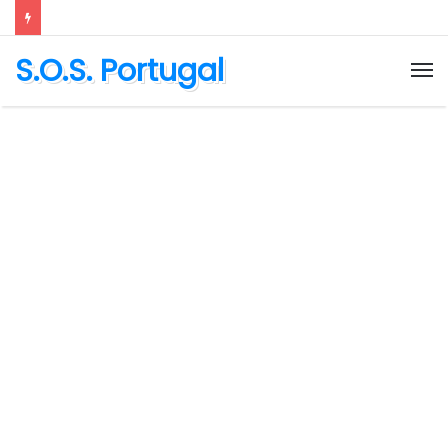
S.O.S. Portugal
M