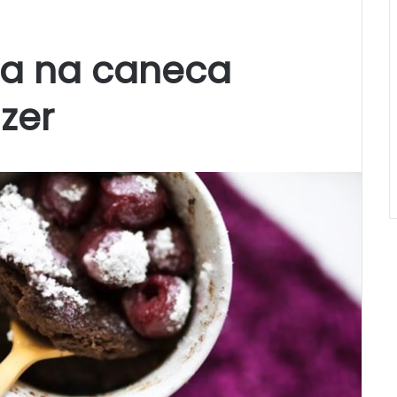
ba na caneca
azer