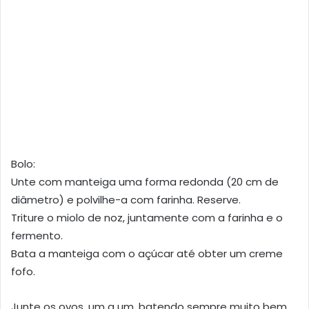
Bolo:
Unte com manteiga uma forma redonda (20 cm de
diâmetro) e polvilhe-a com farinha. Reserve.
Triture o miolo de noz, juntamente com a farinha e o
fermento.
Bata a manteiga com o açúcar até obter um creme
fofo.
Junte os ovos, um a um, batendo sempre muito bem