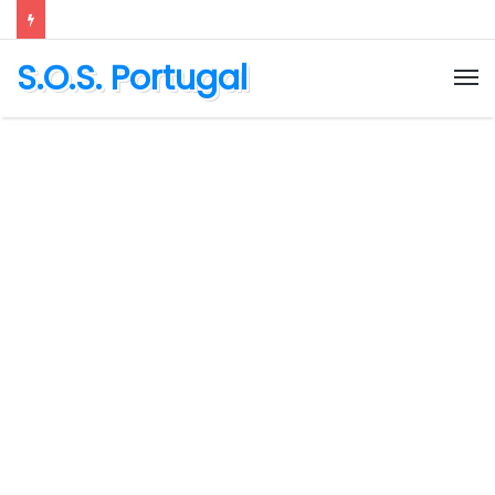
S.O.S. Portugal
M