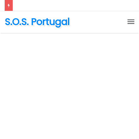
S.O.S. Portugal
M