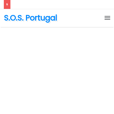
S.O.S. Portugal
M