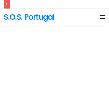
S.O.S. Portugal
M