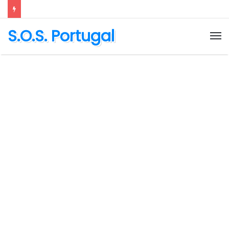
S.O.S. Portugal
M