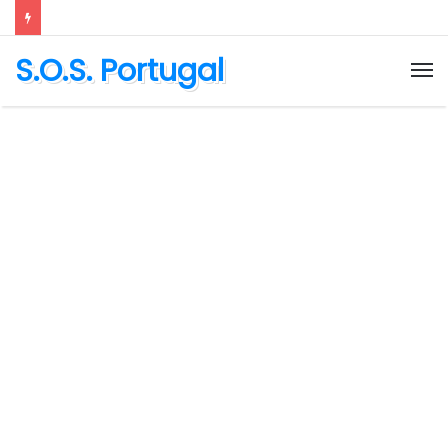
S.O.S. Portugal
M