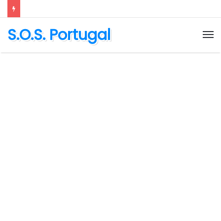
S.O.S. Portugal
M