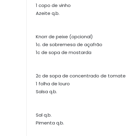
1 copo de vinho
Azeite q.b.
Knorr de peixe (opcional)
1c. de sobremesa de açafrão
1c de sopa de mostarda
2c de sopa de concentrado de tomate
1 folha de louro
Salsa q.b.
Sal q.b.
Pimenta q.b.