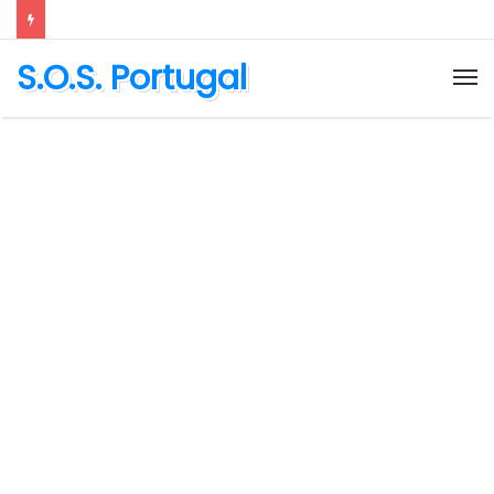
S.O.S. Portugal
M