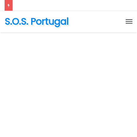
S.O.S. Portugal
M