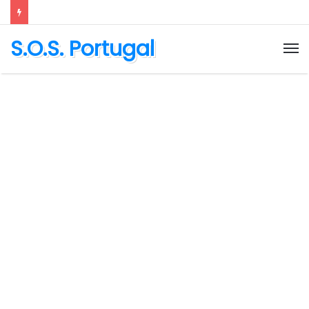
S.O.S. Portugal
M