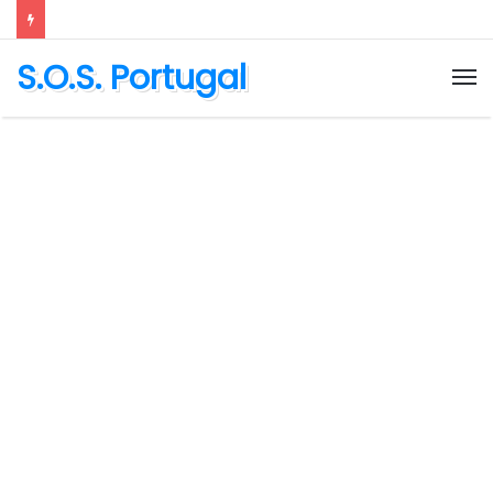
S.O.S. Portugal
M