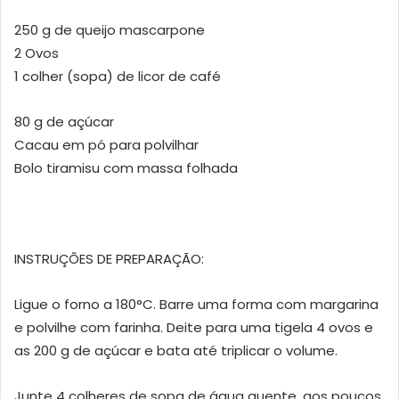
250 g de queijo mascarpone
2 Ovos
1 colher (sopa) de licor de café
80 g de açúcar
Cacau em pó para polvilhar
Bolo tiramisu com massa folhada
INSTRUÇÕES DE PREPARAÇÃO:
Ligue o forno a 180°C. Barre uma forma com margarina
e polvilhe com farinha. Deite para uma tigela 4 ovos e
as 200 g de açúcar e bata até triplicar o volume.
Junte 4 colheres de sopa de água quente, aos poucos,