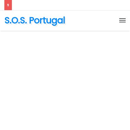
S.O.S. Portugal
M