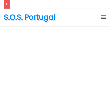
S.O.S. Portugal
M