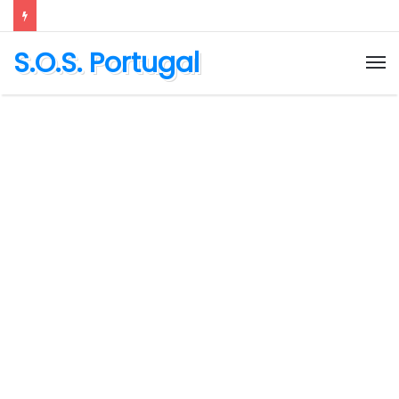
S.O.S. Portugal
M