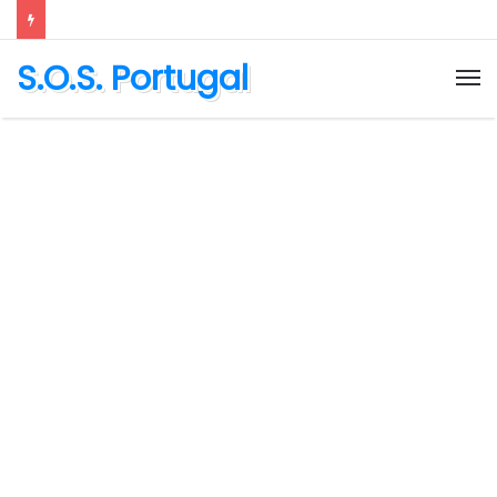
S.O.S. Portugal
M