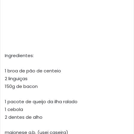
Ingredientes:
1 broa de pão de centeio
2 linguiças
150g de bacon
1 pacote de queijo da ilha ralado
1 cebola
2 dentes de alho
maionese q.b. (usei caseira)