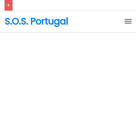
S.O.S. Portugal
M