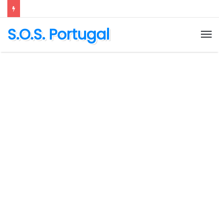
S.O.S. Portugal
M