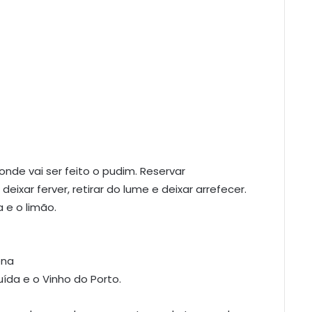
nde vai ser feito o pudim. Reservar
eixar ferver, retirar do lume e deixar arrefecer.
 e o limão.
ena
luída e o Vinho do Porto.