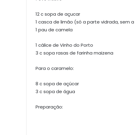
12 c sopa de açucar
1 casca de limão (só a parte vidrada, sem a
1 pau de camela
1 cálice de Vinho do Porto
3 c sopa rasas de farinha maizena
Para o caramelo:
8 c sopa de açúcar
3 c sopa de água
Preparação: