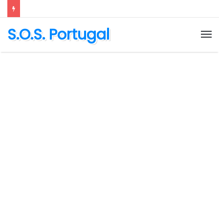
S.O.S. Portugal
M