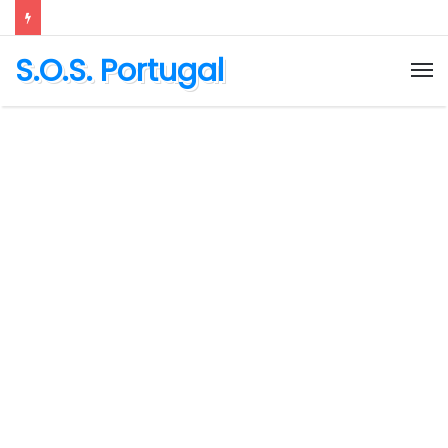
S.O.S. Portugal
M