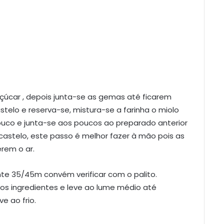
çúcar , depois junta-se as gemas até ficarem
telo e reserva-se, mistura-se a farinha o miolo
co e junta-se aos poucos ao preparado anterior
astelo, este passo é melhor fazer à mão pois as
rem o ar.
nte 35/45m convém verificar com o palito.
os ingredientes e leve ao lume médio até
ve ao frio.