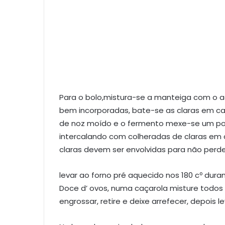
Para o bolo,mistura-se a manteiga com o a
bem incorporadas, bate-se as claras em cas
de noz moído e o fermento mexe-se um pou
intercalando com colheradas de claras em c
claras devem ser envolvidas para não perde
levar ao forno pré aquecido nos 180 cº dura
Doce d’ ovos, numa caçarola misture todos 
engrossar, retire e deixe arrefecer, depois le