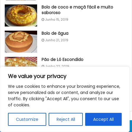
Bolo de coco e maçã fácil e muito
saboroso
Junho 15, 2019
Bolo de água
Junho 21, 2019
Pão de Ló Escondido
Junho 22, 2019
We value your privacy
Bolo húmido com cobertura e morangos
We use cookies to enhance your browsing experience,
serve personalized ads or content, and analyze our
Junho 15, 2019
traffic. By clicking "Accept All", you consent to our use
of cookies.
Customize
Reject All
Accept All
Facebook
Twitter
WhatsApp
Telegram