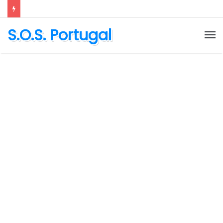
S.O.S. Portugal
M