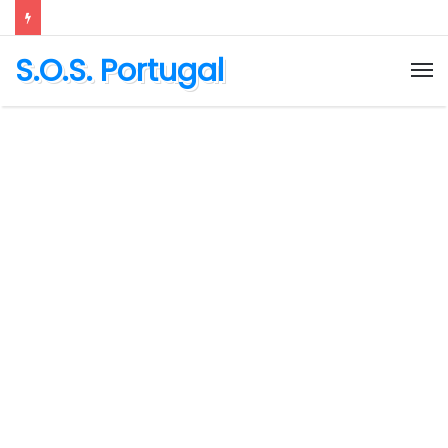
S.O.S. Portugal
M