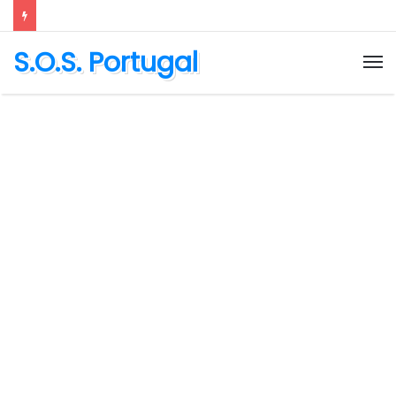
S.O.S. Portugal
M