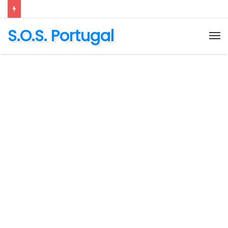
S.O.S. Portugal
M