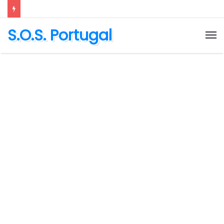
S.O.S. Portugal
M