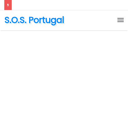
S.O.S. Portugal
M