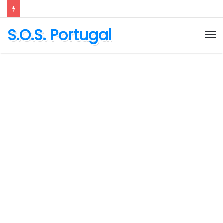
S.O.S. Portugal
M