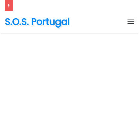
S.O.S. Portugal
M